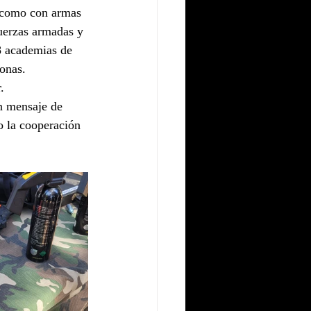
a como con armas 
uerzas armadas y 
 8 academias de 
sonas.
.
un mensaje de 
o la cooperación 