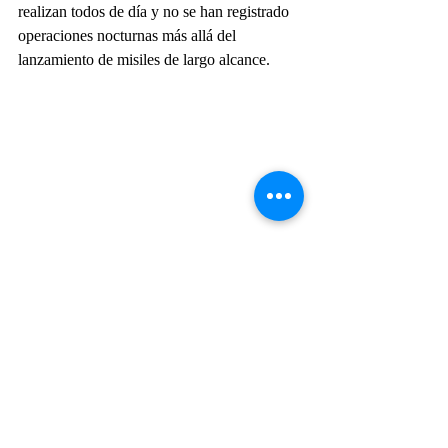
realizan todos de día y no se han registrado 
operaciones nocturnas más allá del 
lanzamiento de misiles de largo alcance. 
Los Bayraktar TB-2 se demostraron como 
sumamente eficaces, difíciles de detectar y 
neutralizar.
UAVs