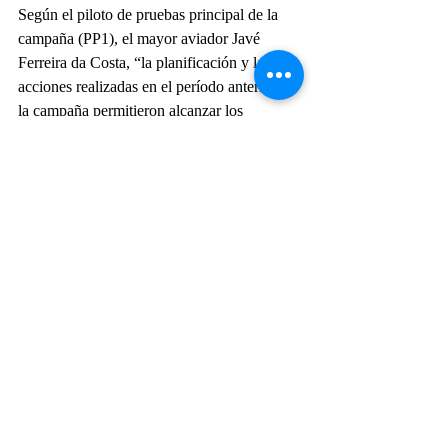
Según el piloto de pruebas principal de la 
campaña (PP1), el mayor aviador Javé 
Ferreira da Costa, “la planificación y las 
acciones realizadas en el período anterior de 
la campaña permitieron alcanzar los 
objetivos de la prueba de forma segura”, 
dijo.
Tras la realización de la campaña, los 
próximos pasos serán finalizar las 
discusiones contractuales y las pruebas entre 
el DCTA/ IPEV y Helibras/ Airbus 
Helicopters, para que la recepción de la 
primera unidad de la versión Naval pueda 
ser posible en el año 2021.
https://video.wixstatic.com/video/faeb1f_af7190dd57a8
4a9fa375550be5b50101/720p/mp4/file.mp4