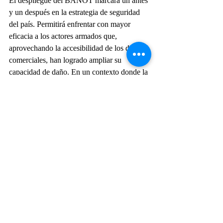
El despliegue del BANOT marcará un antes 
y un después en la estrategia de seguridad 
del país. Permitirá enfrentar con mayor 
eficacia a los actores armados que, 
aprovechando la accesibilidad de los drones 
comerciales, han logrado ampliar su 
capacidad de daño. En un contexto donde la 
guerra evoluciona hacia un escenario 
multidimensional y tecnológico, el Ejército 
colombiano busca no quedarse atrás. Con 
este paso, se encamina hacia un modelo más 
moderno, interoperable y preparado para los 
desafíos del siglo XXI.
Drones
Ejército de Colombia
Actualidad