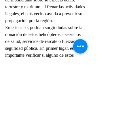
terrestre y marítimo, al frenar las actividades 
ilegales, el país vecino ayuda a prevenir su 
propagación por la región.
En este caso, podrían surgir dudas sobre la 
donación de estos helicópteros a servicios 
de salud, servicios de rescate o fuerzas de 
seguridad pública. En primer lugar, es 
importante verificar si alguno de estos 
servicios está interesado en este tipo de 
equipo, ya que recibir una donación 
requerirá fondos para mantener una 
tripulación capacitada y una infraestructura 
adecuada para su operación. Además, 
podrían existir conversaciones en curso al 
respecto que aún no se han revelado.
Actualidad