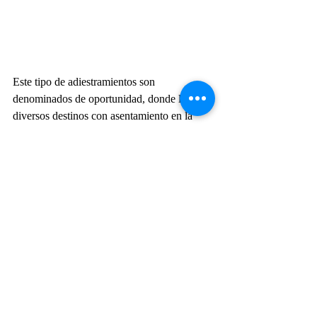
Este tipo de adiestramientos son 
denominados de oportunidad, donde los 
diversos destinos con asentamiento en la 
ciudad de Ushuaia aprovechan las escalas 
operativas que, en el marco de la Campaña 
Antártica de Verano 2023/2024, efectúan 
tanto las unidades navales, quienes brindan 
apoyo a las tareas logísticas antárticas bajo 
el control operacional del Comando 
Conjunto Antártico.
Armada Argentina
Actualidad