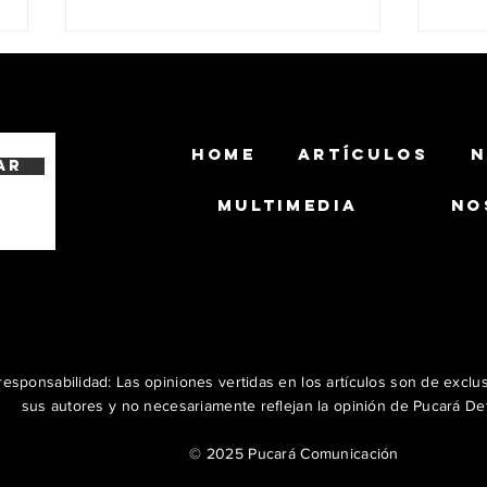
HOME
ARTÍCULOS
N
ar
MULTIMEDIA
NO
La Armada de Colombia
El Ej
incorpora el primero de dos
Robot
blindados Kodiak
desa
con 
esponsabilidad: Las opiniones vertidas en los artículos son de exclu
sus autores y no necesariamente reflejan la opinión de Pucará De
© 2025 Pucará Comunicación