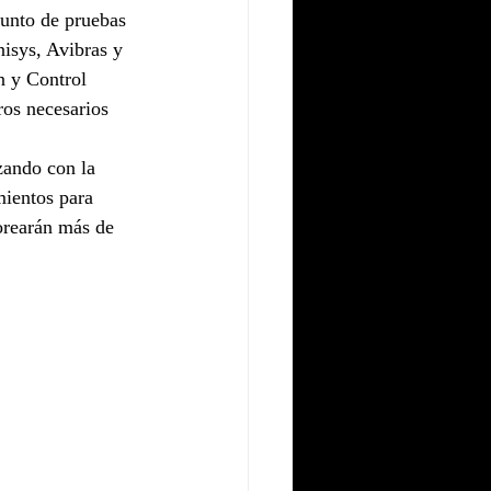
junto de pruebas 
isys, Avibras y 
 y Control 
os necesarios 
zando con la 
mientos para 
orearán más de 