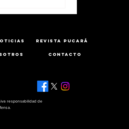
OTICIAS
REVISTA PUCARÁ
SOTROS
CONTACTO
ército Brasileño y Ambipar
ics avanzan en el
rrollo de un UGV armado
el misil MAX 1.2 AC
siva responsabilidad de
fensa.