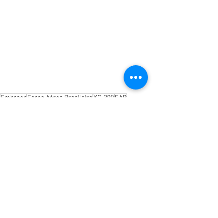
Embraer
Força Aérea Brasileira
KC-390
FAB
Actualidad
Entradas recientes
Ver todo