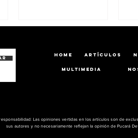
HOME
ARTÍCULOS
N
ar
MULTIMEDIA
NO
El Ejército Brasileño y Ambipar
El Ex
Robotics avanzan en el
un G
desarrollo de un UGV armado
CA 
con el misil MAX 1.2 AC
esponsabilidad: Las opiniones vertidas en los artículos son de exclu
sus autores y no necesariamente reflejan la opinión de Pucará De