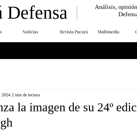
á Defensa
Análisis, opinió
Defens
s
Noticias
Revista Pucará
Multimedia
l 2024
2 min de lectura
za la imagen de su 24º edic
ugh