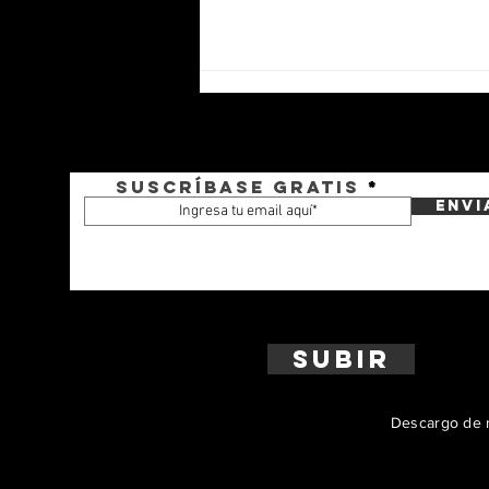
Suscríbase gratis
Envi
La Armada de Colombia
incorpora el primero de dos
blindados Kodiak
Subir
Descargo de r