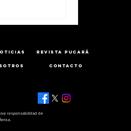
OTICIAS
REVISTA PUCARÁ
SOTROS
CONTACTO
ército Brasileiro muestra
uaicurus equipado con misil
MAX 1.2
siva responsabilidad de
fensa.