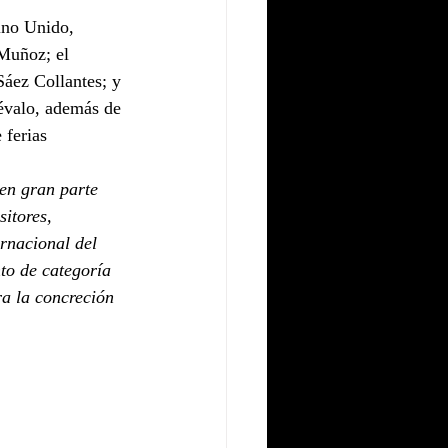
ino Unido, 
Muñoz; el 
Sáez Collantes; y 
évalo, además de 
 ferias 
en gran parte 
itores, 
rnacional del 
to de categoría 
a la concreción 