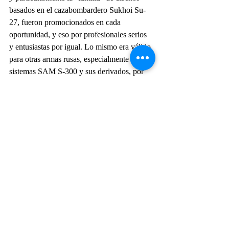
basados en el cazabombardero Sukhoi Su-
27, fueron promocionados en cada 
oportunidad, y eso por profesionales serios 
y entusiastas por igual. Lo mismo era válido 
para otras armas rusas, especialmente los 
sistemas SAM S-300 y sus derivados, por 
supuesto, y eso, aunque los pilotos de la 
Fuerza Aérea de los Estados Unidos y las 
fuerzas aéreas aliadas de la OTAN estaban 
entrenando con la ayuda de manuales que 
proporcionaban información detallada sobre 
sus capacidades ya a fines de la década de 
1980, es decir, aunque las capacidades de 
los mismos eran bien conocidas, 'desde 
adentro'.