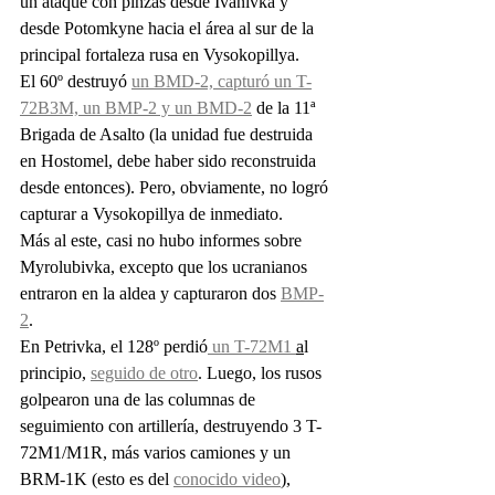
un ataque con pinzas desde Ivanivka y 
desde Potomkyne hacia el área al sur de la 
principal fortaleza rusa en Vysokopillya.
El 60º destruyó 
un BMD-2, capturó un T-
72B3M, un BMP-2 y un BMD-2
 de la 11ª 
Brigada de Asalto (la unidad fue destruida 
en Hostomel, debe haber sido reconstruida 
desde entonces). Pero, obviamente, no logró 
capturar a Vysokopillya de inmediato.
Más al este, casi no hubo informes sobre 
Myrolubivka, excepto que los ucranianos 
entraron en la aldea y capturaron dos 
BMP-
2
.
En Petrivka, el 128º perdió
 un T-72M1 
a
l 
principio, 
seguido de otro
. Luego, los rusos 
golpearon una de las columnas de 
seguimiento con artillería, destruyendo 3 T-
72M1/M1R, más varios camiones y un 
BRM-1K (esto es del 
conocido video
), 