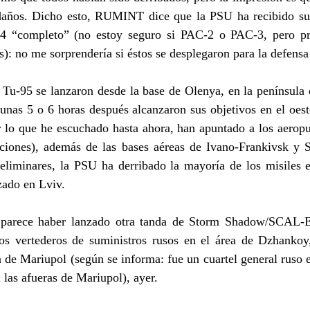
 daños. Dicho esto, RUMINT dice que la PSU ha recibido su
 “completo” (no estoy seguro si PAC-2 o PAC-3, pero pr
): no me sorprendería si éstos se desplegaron para la defens
o Tu-95 se lanzaron desde la base de Olenya, en la península
nas 5 o 6 horas después alcanzaron sus objetivos en el oeste
lo que he escuchado hasta ahora, han apuntado a los aeropue
aciones), además de las bases aéreas de Ivano-Frankivsk y St
eliminares, la PSU ha derribado la mayoría de los misiles en
zado en Lviv.
 parece haber lanzado otra tanda de Storm Shadow/SCAL-E
os vertederos de suministros rusos en el área de Dzhankoy,
 de Mariupol (según se informa: fue un cuartel general ruso e
 las afueras de Mariupol), ayer.