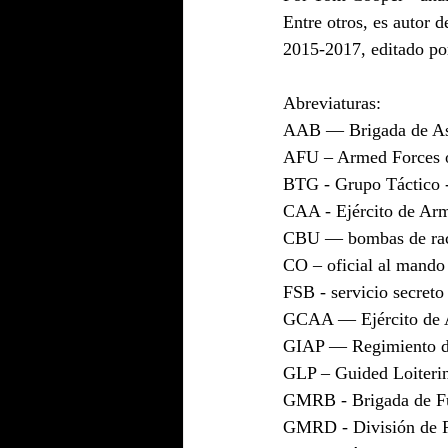
Entre otros, es autor 
2015-2017, editado p
Abreviaturas:
AAB — Brigada de Asa
AFU – Armed Forces o
BTG - Grupo Táctico -
CAA - Ejército de Ar
CBU — bombas de ra
CO – oficial al mando
FSB - servicio secreto
GCAA — Ejército de A
GIAP — Regimiento de
GLP – Guided Loiteri
GMRB - Brigada de Fus
GMRD - División de Ri