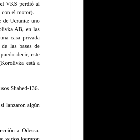
el VKS perdió al 
 con el motor).
e de Ucrania: uno 
livka AB, en las 
una casa privada 
de las bases de 
uedo decir, este 
Korolivka está a 
rusos Shahed-136.
i lanzaron algún 
ección a Odessa: 
e varios lograron 