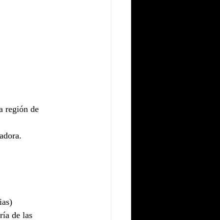
a región de 
adora.
ias)
ía de las 