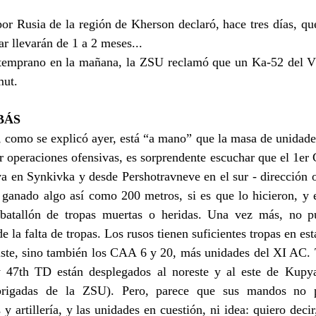
por Rusia de la región de Kherson declaró, hace tres días, que
r llevarán de 1 a 2 meses...
 temprano en la mañana, la ZSU reclamó que un Ka-52 del V
mut.
BÁS
, como se explicó ayer, está “a mano” que la masa de unidades
r operaciones ofensivas, es sorprendente escuchar que el 1er
 en Synkivka y desde Pershotravneve en el sur - dirección oe
 ganado algo así como 200 metros, si es que lo hicieron, y e
atallón de tropas muertas o heridas. Una vez más, no pue
de la falta de tropas. Los rusos tienen suficientes tropas en est
ste, sino también los CAA 6 y 20, más unidades del XI AC.
47th TD están desplegados al noreste y al este de Kupyan
 brigadas de la ZSU). Pero, parece que sus mandos no 
 y artillería, y las unidades en cuestión, ni idea: quiero decir