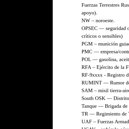
Fuerzas Terrestres Rus
apoyo).
NW – noroeste.
OPSEC — seguridad ope
críticos o sensibles)
PGM – munición guiad
PMC — empresa/contrat
POL — gasolina, aceite
RFA – Ejército de la 
RF-9xxxx - Registro de
RUMINT — Rumor de i
SAM – misil tierra-air
South OSK — Distrito 
Tanque — Brigada de 
TR — Regimiento de T
UAF – Fuerzas Armada