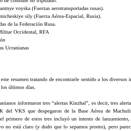
 de combate no tripulado.
tnye voyska (Fuerzas aerotransportadas rusas).
cheskiye sily (Fuerza Aérea-Espacial, Rusia).
as de la Federación Rusa.
ilitar Occidental, RFA
ión
s Ucranianas
te resumen tratando de encontrarle sentido a los diversos in
 los últimos días.
anianos informaron tres “alertas Kinzhal”, es decir, tres alert
K del VKS que despegaron de la Base Aérea de Machulis
el primero de estos tres incluyó un intento de lanzamiento, 
vo no está claro (y dudo que lo sepamos pronto), pero parece