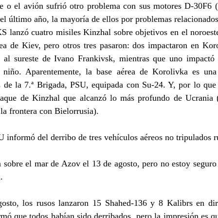
e o el avión sufrió otro problema con sus motores D-30F6 (
l último año, la mayoría de ellos por problemas relacionados
S lanzó cuatro misiles Kinzhal sobre objetivos en el noroest
rea de Kiev, pero otros tres pasaron: dos impactaron en Koro
 al sureste de Ivano Frankivsk, mientras que uno impactó 
niño. Aparentemente, la base aérea de Korolivka es una 
 de la 7.ª Brigada, PSU, equipada con Su-24. Y, por lo que p
ataque de Kinzhal que alcanzó lo más profundo de Ucrania (
la frontera con Bielorrusia).
U informó del derribo de tres vehículos aéreos no tripulados 
sobre el mar de Azov el 13 de agosto, pero no estoy seguro s
.
osto, los rusos lanzaron 15 Shahed-136 y 8 Kalibrs en dir
mó que todos habían sido derribados, pero la impresión es qu