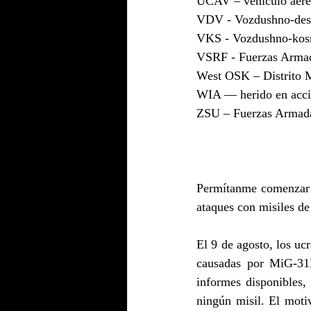
UCAV – vehículo aéreo
VDV - Vozdushno-desan
VKS - Vozdushno-kosmi
VSRF - Fuerzas Armad
West OSK – Distrito M
WIA — herido en acc
ZSU – Fuerzas Armada
Permítanme comenzar es
ataques con misiles de
El 9 de agosto, los ucr
causadas por MiG-31
informes disponibles, 
ningún misil. El moti