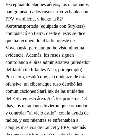
Exceptuando ataques aéreos, los ucranianos 
han golpeado a los rusos en Vovchanks con 
FPV y artillería, y luego la 82ª 
Aerotransportada (equipada con Strykers) 
contraatacó en tierra, desde el este: se dice 
que ha recuperado el lado noreste de 
Vovchansk, pero aún no he visto ninguna 
evidencia. Además, los rusos siguen 
controlando el área administrativa (alrededor 
del Jardín de Infantes Nº 6, por ejemplo). 
Por cierto, resultó que, al comienzo de esta 
ofensiva, un ciberataque ruso derribó las 
comunicaciones StarLink de las unidades 
del ZSU en esta área. Así, los primeros 2-3 
días, los ucranianos tuvieron que comandar 
y controlar "al viejo estilo", con la ayuda de 
radios, y eso mientras se enfrentaban a 
ataques masivos de Lancet y FPV, además 
de guerra electrónica. 'Eso' sobre la guerra 