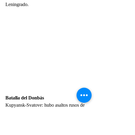
Leningrado.
Batalla del Donbás
Kupyansk-Svatove: hubo asaltos rusos de 
Lyman Pershyi en Synkivka y eso es todo. 
Todos fueron rechazados.
Kremina-Torske: El VKS primero 
bombardeó Torske con UMPK y golpeó 