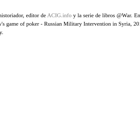
istoriador, editor de 
ACIG.info
 y la serie de libros @War. Ent
's game of poker - Russian Military Intervention in Syria, 20
                