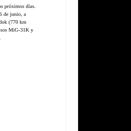
os próximos días.
 de junio, a 
zdok (770 km 
rusos MiG-31K y 
.