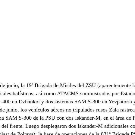
de junio, la 19ª Brigada de Misiles del ZSU (aparentemente l
isiles balísticos, así como ATACMS suministrados por Estad
S-400 en Dzhankoi y dos sistemas SAM S-300 en Yevpatoria
de junio, los vehículos aéreos no tripulados rusos Zala rastre
ema SAM S-300 de la PSU con dos Iskander-M, en el área de P
s del frente. Luego desplegaron dos Iskander-M adicionales co
ast de Poltava): la base de operaciones de la 831ª Brigada P