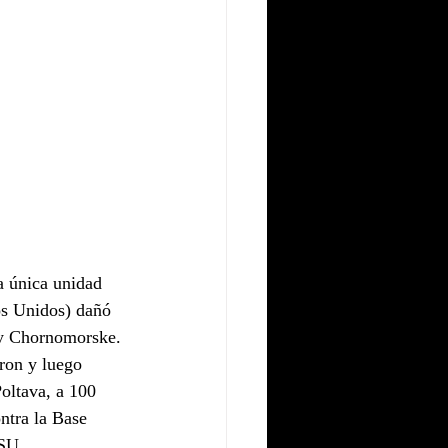
a única unidad 
os Unidos) dañó 
 y Chornomorske.
aron y luego 
oltava, a 100 
ntra la Base 
SU, 