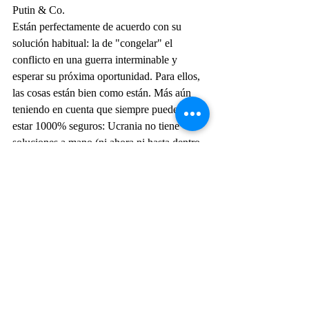
Putin & Co.
Están perfectamente de acuerdo con su 
solución habitual: la de "congelar" el 
conflicto en una guerra interminable y 
esperar su próxima oportunidad. Para ellos, 
las cosas están bien como están. Más aún 
teniendo en cuenta que siempre pueden 
estar 1000% seguros: Ucrania no tiene 
soluciones a mano (ni ahora ni hasta dentro 
de un año más o menos), y Occidente va a 
cometer otro error, más pronto que tarde.
Como era de esperar, este mes los rusos han 
intensificado significativamente su campaña 
de ataques aéreos y ataques con misiles 
contra Ucrania. Claro, hoy en día, están 
desplegando un número menor de misiles 
balísticos y de crucero "clásicos" por 
ataque. Pero, contrariamente a la oligarquía 
occidental y a los políticos a su servicio, 