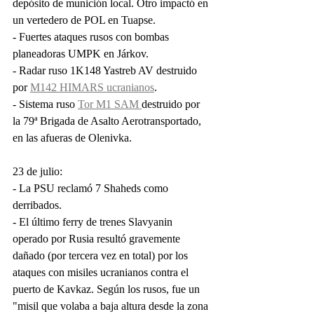
depósito de munición local. Otro impactó en 
un vertedero de POL en Tuapse.
- Fuertes ataques rusos con bombas 
planeadoras UMPK en Járkov.
- Radar ruso 1K148 Yastreb AV destruido 
por 
M142 HIMARS ucranianos
. 
- Sistema ruso 
Tor M1 SAM 
destruido por 
la 79ª Brigada de Asalto Aerotransportado, 
en las afueras de Olenivka. 
23 de julio:
- La PSU reclamó 7 Shaheds como 
derribados.
- El último ferry de trenes Slavyanin 
operado por Rusia resultó gravemente 
dañado (por tercera vez en total) por los 
ataques con misiles ucranianos contra el 
puerto de Kavkaz. Según los rusos, fue un 
"misil que volaba a baja altura desde la zona 