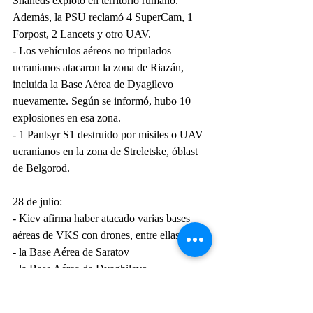
Shaheds explotó en territorio rumano. 
Además, la PSU reclamó 4 SuperCam, 1 
Forpost, 2 Lancets y otro UAV.
- Los vehículos aéreos no tripulados 
ucranianos atacaron la zona de Riazán, 
incluida la Base Aérea de Dyagilevo 
nuevamente. Según se informó, hubo 10 
explosiones en esa zona.
- 1 Pantsyr S1 destruido por misiles o UAV 
ucranianos en la zona de Streletske, óblast 
de Belgorod.
28 de julio:
- Kiev afirma haber atacado varias bases 
aéreas de VKS con drones, entre ellas:
- la Base Aérea de Saratov
- la Base Aérea de Dyaghilevo
- la Base Aérea de Olenya (a 1800 km de 
Ucrania; fue atacada en la tarde del 25 de 