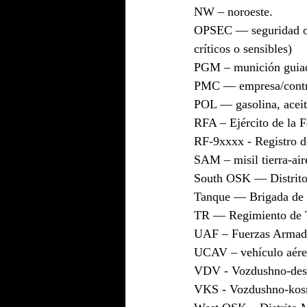
NW – noroeste.
OPSEC — seguridad ope
críticos o sensibles)
PGM – munición guiad
PMC — empresa/contrat
POL — gasolina, aceite
RFA – Ejército de la 
RF-9xxxx - Registro de
SAM – misil tierra-air
South OSK — Distrito 
Tanque — Brigada de 
TR — Regimiento de T
UAF – Fuerzas Armada
UCAV – vehículo aéreo
VDV - Vozdushno-desan
VKS - Vozdushno-kosmi