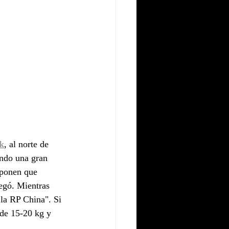
sk
, al norte de 
ando una gran 
uponen que 
negó. Mientras 
 la RP China". Si 
 de 15-20 kg y 