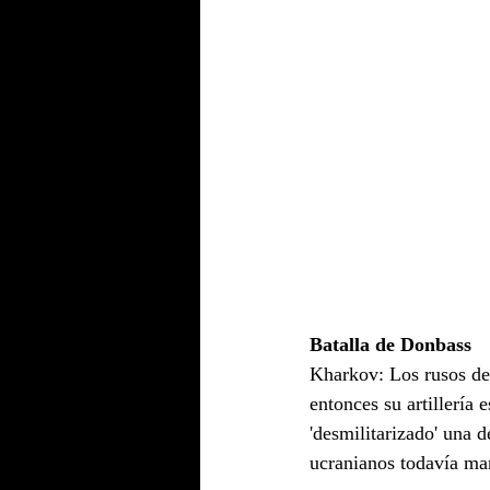
Batalla de Donbass
Kharkov: Los rusos deb
entonces su artillería
'desmilitarizado' una d
ucranianos todavía man