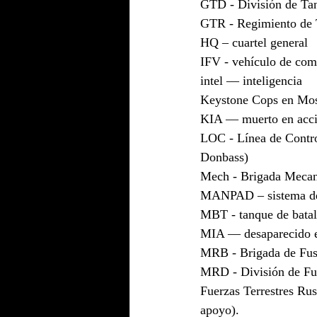
GTD - División de Tan
GTR - Regimiento de T
HQ – cuartel general
IFV - vehículo de comb
intel — inteligencia
Keystone Cops en Mos
KIA — muerto en acc
LOC - Línea de Control
Donbass)
Mech - Brigada Mecan
MANPAD – sistema de 
MBT - tanque de batall
MIA — desaparecido e
MRB - Brigada de Fusi
MRD - División de Fus
Fuerzas Terrestres Rus
apoyo).