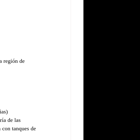
a región de 
ias)
ía de las 
a con tanques de 