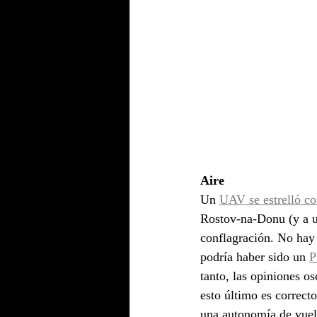
Aire
Un 
UAV se estrelló co
Rostov-na-Donu (y a un
conflagración. No hay
podría haber sido un 
P
tanto, las opiniones o
esto último es correcto
una autonomía de vuelo