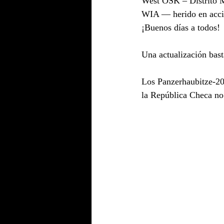
West OSK – Distrito M
WIA — herido en acci
¡Buenos días a todos!
Una actualización basta
Los Panzerhaubitze-2
la República Checa no 