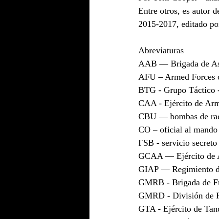
Entre otros, es autor 
2015-2017, editado p
Abreviaturas
AAB — Brigada de Asa
AFU – Armed Forces o
BTG - Grupo Táctico -
CAA - Ejército de Ar
CBU — bombas de ra
CO – oficial al mando
FSB - servicio secreto
GCAA — Ejército de A
GIAP — Regimiento de
GMRB - Brigada de Fus
GMRD - División de Ri
GTA - Ejército de Tan