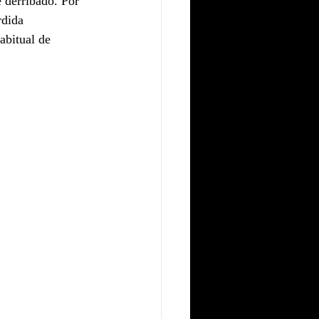
e derribado. Por 
rdida 
abitual de 