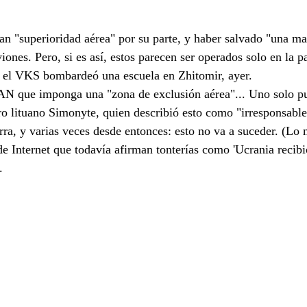
n "superioridad aérea" por su parte, y haber salvado "una ma
viones. Pero, si es así, estos parecen ser operados solo en la p
í, el VKS bombardeó una escuela en Zhitomir, ayer. 
AN que imponga una "zona de exclusión aérea"... Uno solo pu
ro lituano Simonyte, quien describió esto como "irresponsabl
erra, y varias veces desde entonces: esto no va a suceder. (Lo
de Internet que todavía afirman tonterías como 'Ucrania recib
.