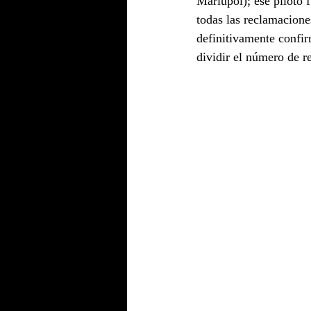
Mariupol); ese piloto f
todas las reclamaciones
definitivamente confir
dividir el número de r