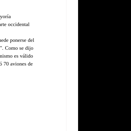
yoría 
arte occidental 
ede ponerse del 
e". Como se dijo 
 mismo es válido 
ió 70 aviones de 