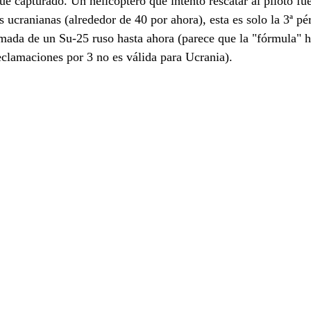
ue capturado. Un helicóptero que intentó rescatar al piloto fu
 ucranianas (alrededor de 40 por ahora), esta es solo la 3ª pé
mada de un Su-25 ruso hasta ahora (parece que la "fórmula" h
eclamaciones por 3 no es válida para Ucrania). 