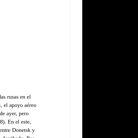
s rusas en el 
4, el apoyo aéreo 
e ayer, pero 
). En el este, 
entre Donetsk y 