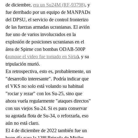
de diciembre, 
era un Su24M (RF-93798)
, y 
fue derribado por un equipo de MANPADs 
del DPSU, el servicio de control fronterizo 
de las fuerzas armadas ucranianas. El avión 
fue uno de varios involucrados en la 
explosión de posiciones ucranianas en el 
área de Spirne con bombas ODAB-500P 
(
aunque el video fue tomado en Siria
), y su 
tripulación murió.
En retrospectiva, esto es, probablemente, un 
"desarrollo interesante". Podría indicar que 
el VKS no solo está volando su habitual 
"rociar y rezar" con los Su-25, sino que 
ahora vuela regularmente "ataques directos" 
con sus viejos Su-24. Si es para conservar 
su agotada flota de Su-34, o reforzarla, eso 
aún no está claro.
El 4 de diciembre de 2022 también fue un 
buen día para la 138ª Brigada de Misiles 