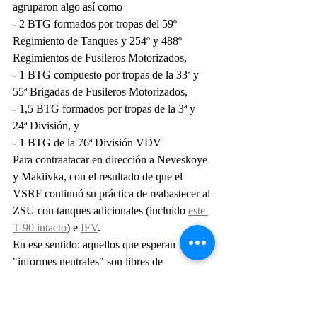
agruparon algo así como
- 2 BTG formados por tropas del 59º 
Regimiento de Tanques y 254º y 488º 
Regimientos de Fusileros Motorizados,
- 1 BTG compuesto por tropas de la 33ª y 
55ª Brigadas de Fusileros Motorizados,
- 1,5 BTG formados por tropas de la 3ª y 
24ª División, y
- 1 BTG de la 76ª División VDV
Para contraatacar en dirección a Neveskoye 
y Makiivka, con el resultado de que el 
VSRF continuó su práctica de reabastecer al 
ZSU con tanques adicionales (incluido 
este 
T-90 intacto
) e 
IFV
.
En ese sentido: aquellos que esperan 
"informes neutrales" son libres de 
mostrarme videos similares de AFV 
ucranianos capturados durante los mismos 
enfrentamientos, por supuesto.