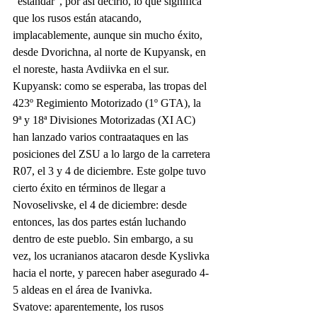
"estándar", por así decirlo, lo que significa 
que los rusos están atacando, 
implacablemente, aunque sin mucho éxito, 
desde Dvorichna, al norte de Kupyansk, en 
el noreste, hasta Avdiivka en el sur.
Kupyansk: como se esperaba, las tropas del 
423º Regimiento Motorizado (1º GTA), la 
9ª y 18ª Divisiones Motorizadas (XI AC) 
han lanzado varios contraataques en las 
posiciones del ZSU a lo largo de la carretera 
R07, el 3 y 4 de diciembre. Este golpe tuvo 
cierto éxito en términos de llegar a 
Novoselivske, el 4 de diciembre: desde 
entonces, las dos partes están luchando 
dentro de este pueblo. Sin embargo, a su 
vez, los ucranianos atacaron desde Kyslivka 
hacia el norte, y parecen haber asegurado 4-
5 aldeas en el área de Ivanivka.
Svatove: aparentemente, los rusos 