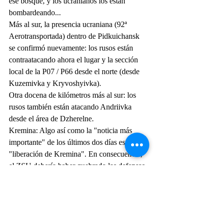
ese bosque, y los ucranianos los están 
bombardeando...
Más al sur, la presencia ucraniana (92ª 
Aerotransportada) dentro de Pidkuichansk 
se confirmó nuevamente: los rusos están 
contraatacando ahora el lugar y la sección 
local de la P07 / P66 desde el norte (desde 
Kuzemivka y Kryvoshyivka).
Otra docena de kilómetros más al sur: los 
rusos también están atacando Andriivka 
desde el área de Dzherelne.
Kremina: Algo así como la "noticia más 
importante" de los últimos dos días es la 
"liberación de Kremina". En consecuencia, 
el ZSU debería haber quebrado las defensas 
rusas y ya está limpiando el lugar desde 
hace dos días. Lo siento, hasta ahora, no he 
recibido ni encontrado ningún tipo de 
confirmación sobre esto: por lo que puedo 