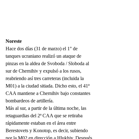
Noreste
Hace dos días (31 de marzo) el 1° de 
tanques ucraniano realizó un ataque de 
pinzas en la aldea de Svoboda / Sloboda al 
sur de Chernihiv y expulsó a los rusos, 
reabriendo así tres carreteras (incluida la 
M01) a la ciudad sitiada. Dicho esto, el 41ª 
CAA mantiene a Chernihiv bajo constantes 
bombardeos de artillería.
Más al sur, a partir de la última noche, las 
retaguardias del 2ª CAA que se retiraba 
rápidamente estaban en el área entre 
Berestovets y Konotop, es decir, subiendo 
por la M02 en dirección a Hlukhiv. Después 