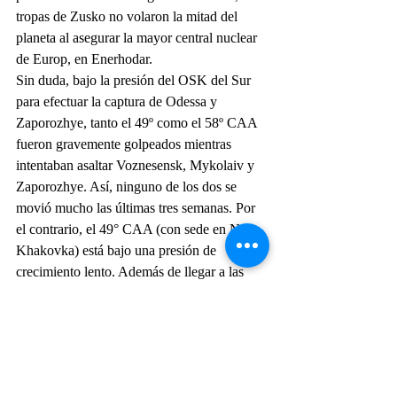
tropas de Zusko no volaron la mitad del 
planeta al asegurar la mayor central nuclear 
de Europ, en Enerhodar.
Sin duda, bajo la presión del OSK del Sur 
para efectuar la captura de Odessa y 
Zaporozhye, tanto el 49º como el 58º CAA 
fueron gravemente golpeados mientras 
intentaban asaltar Voznesensk, Mykolaiv y 
Zaporozhye. Así, ninguno de los dos se 
movió mucho las últimas tres semanas. Por 
el contrario, el 49° CAA (con sede en Nova 
Khakovka) está bajo una presión de 
crecimiento lento. Además de llegar a las 
afueras del noroeste de Kherson, hace 
cuatro días, los ucranianos están empujando 
a lo largo del río Dniéper desde el sur, en el 
área de Hola Prystan, y en el área de Velyka 
Lepetykha desde el norte.