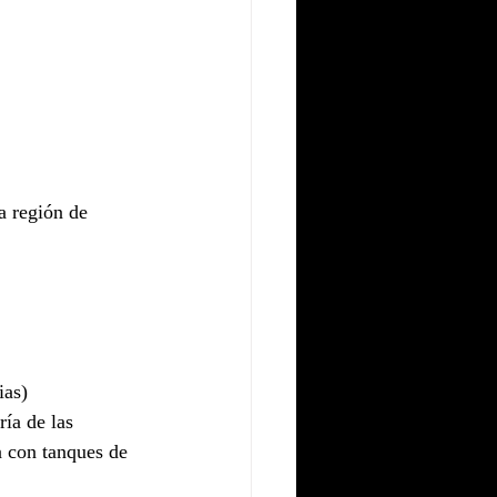
a región de 
ias)
ía de las 
a con tanques de 