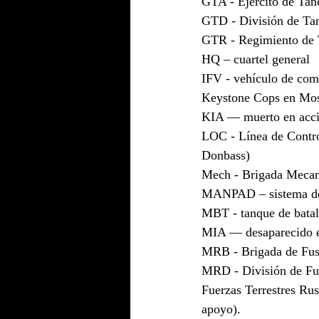
GTA - Ejército de Tan
GTD - División de Tan
GTR - Regimiento de T
HQ – cuartel general
IFV - vehículo de comb
Keystone Cops en Mos
KIA — muerto en acc
LOC - Línea de Control
Donbass)
Mech - Brigada Mecan
MANPAD – sistema de 
MBT - tanque de batall
MIA — desaparecido e
MRB - Brigada de Fusi
MRD - División de Fus
Fuerzas Terrestres Rus
apoyo).