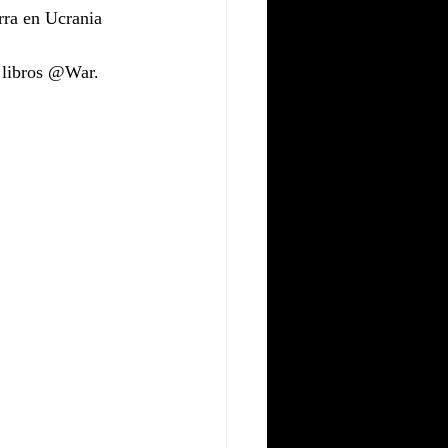
erra en Ucrania
e libros @War. 