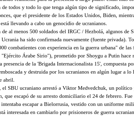
a de todos y todo lo que tenga algún tipo de significado, impor
onces, que el presidente de los Estados Unidos, Biden, mientra
está llevando a cabo un genocidio de ucranianos.
ia de al menos 500 soldados del IRGC / Hezbolá, algunos de Si
n Ucrania ha sido confirmada nuevamente (fuente privada). T
000 combatientes con experiencia en la guerra urbana" de las f
r: "Ejército Árabe Sirio"), prometido por Shoygu a Putin hace
 presencia de la 'Brigada Internacionalista 15', compuesta por
 emboscada y destruida por los ucranianos en algún lugar a lo l
 abril.
il, el SBU ucraniano arrestó a Viktor Medvedchuk, un político 
, que escapó de su arresto domiciliario el 24 de febrero. Fue
 intentaba escapar a Bielorrusia, vestido con un uniforme mili
tá interesada en cambiarlo por prisioneros de guerra ucranian