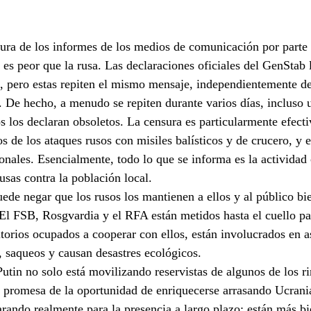
sura de los informes de los medios de comunicación por parte 
 es peor que la rusa. Las declaraciones oficiales del GenStab 
", pero estas repiten el mismo mensaje, independientemente de
. De hecho, a menudo se repiten durante varios días, incluso 
s los declaran obsoletos. La censura es particularmente efecti
os de los ataques rusos con misiles balísticos y de crucero, y 
onales. Esencialmente, todo lo que se informa es la actividad 
usas contra la población local.
ede negar que los rusos los mantienen a ellos y al público bie
. El FSB, Rosgvardia y el RFA están metidos hasta el cuello par
itorios ocupados a cooperar con ellos, están involucrados en a
 saqueos y causan desastres ecológicos.
 Putin no solo está movilizando reservistas de algunos de los 
 promesa de la oportunidad de enriquecerse arrasando Ucrania
arando realmente para la presencia a largo plazo: están más bi