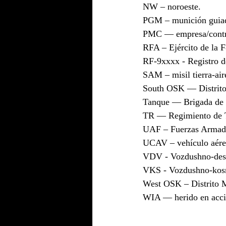
NW – noroeste.
PGM – munición guiad
PMC — empresa/contrat
RFA – Ejército de la 
RF-9xxxx - Registro de
SAM – misil tierra-air
South OSK — Distrito 
Tanque — Brigada de 
TR — Regimiento de T
UAF – Fuerzas Armada
UCAV – vehículo aéreo
VDV - Vozdushno-desan
VKS - Vozdushno-kosmi
West OSK – Distrito M
WIA — herido en acc