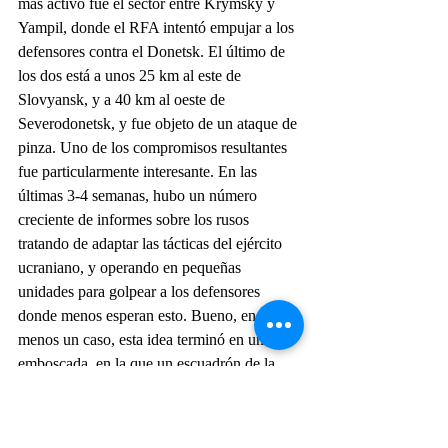
más activo fue el sector entre Krymsky y 
Yampil, donde el RFA intentó empujar a los 
defensores contra el Donetsk. El último de 
los dos está a unos 25 km al este de 
Slovyansk, y a 40 km al oeste de 
Severodonetsk, y fue objeto de un ataque de 
pinza. Uno de los compromisos resultantes 
fue particularmente interesante. En las 
últimas 3-4 semanas, hubo un número 
creciente de informes sobre los rusos 
tratando de adaptar las tácticas del ejército 
ucraniano, y operando en pequeñas 
unidades para golpear a los defensores 
donde menos esperan esto. Bueno, en al 
menos un caso, esta idea terminó en una 
emboscada, en la que un escuadrón de la 
24ª Brigada Spetsnaz fue destruido hasta el 
final mientras intentaba infiltrarse en las 
posiciones ucranianas en los bosques que 