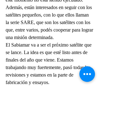
Además, están interesados en seguir con los 
satélites pequeños, con lo que ellos llaman 
la serie SARE, que son los satélites con los 
que, entre varios, podés cooperar para lograr 
una misión determinada.
El Sabiamar va a ser el próximo satélite que 
se lance. La idea es que esté listo antes de 
finales del año que viene. Estamos 
trabajando muy fuertemente, pasó todas las 
revisiones y estamos en la parte de 
fabricación y ensayos.
PD; ¿Cómo ve el mercado? Ahora que 
INVAP está saliendo al mercado 
internacional con satélites.
CT: INVAP tiene muchas ventajas, porque 
dominamos el ciclo completo de la 
tecnología en todos los aspectos de la 