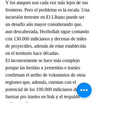
Y los ataques son cada vez más lejos de sus 
fronteras. Pero el problema es la escala. Una 
incursión terrestre en El Líbano puede ser 
un desafío aún mayor considerando que, 
aun descabezada, Hezbollah sigue contando 
con 130.000 milicianos y decenas de miles 
de proyectiles, además de estar establecida 
en el territorio hace décadas.
El inconveniente se hace más complejo 
porque las heridas a yemenitas e iraníes 
confirman el arribo de voluntarios de otras 
regiones que, además, cuentan con el 
potencial de los 100.000 milicianos de las 
fuerzas pro iraníes en Irak y el respaldo 
militar iraní.
Si la campaña de Gaza duró un año, 
entonces una ofensiva en El Líbano puede 
ser aún más costosa en términos de esfuerzo 
militar y tiempo, con la consecuente 