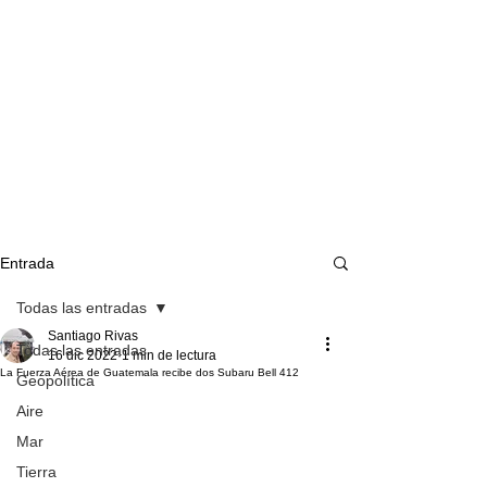
Entrada
Todas las entradas
Santiago Rivas
Todas las entradas
16 dic 2022
1 min de lectura
La Fuerza Aérea de Guatemala recibe dos Subaru Bell 412
Geopolítica
Aire
Mar
Tierra