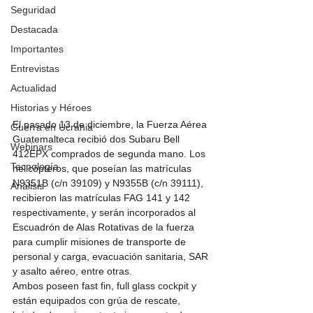
Seguridad
Destacada
Importantes
Entrevistas
Actualidad
Historias y Héroes
El pasado 13 de diciembre, la Fuerza Aérea 
Guerra en Ucrania
Guatemalteca recibió dos Subaru Bell 
Webinars
412EPX comprados de segunda mano. Los 
Tecnología
helicópteros, que poseían las matrículas 
N9351B (c/n 39109) y N9355B (c/n 39111), 
Análisis
recibieron las matrículas FAG 141 y 142 
respectivamente, y serán incorporados al 
Escuadrón de Alas Rotativas de la fuerza 
para cumplir misiones de transporte de 
personal y carga, evacuación sanitaria, SAR 
y asalto aéreo, entre otras.
Ambos poseen fast fin, full glass cockpit y 
están equipados con grúa de rescate, 