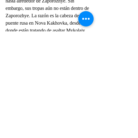
hasta alrededor de Zaporozhye. Sin 
embargo, sus tropas aún no están dentro de 
Zaporozhye. La razón es la cabeza de 
puente rusa en Nova Kakhovka, desde 
donde están tratando de asaltar Mykolaiv, 
mientras son golpeados por ucranianos 
desde ambos flancos. Los ucranianos están 
defendiendo Kherson y Mykolaiv, y 
trayendo fuerzas adicionales desde el norte. 
Sus Su-25 y TB.2 permanecen muy activos 
en este campo de batalla. 
En el lado noreste: los rusos están 
presionando a Zaporozhye, han llegado a 
Tokmak (no estoy seguro de si la han 
tomado) y están atacando a Mariupol. 