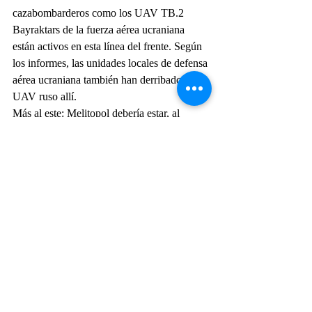
cazabombarderos como los UAV TB.2 
Bayraktars de la fuerza aérea ucraniana 
están activos en esta línea del frente. Según 
los informes, las unidades locales de defensa 
aérea ucraniana también han derribado un 
UAV ruso allí.
Más al este: Melitopol debería estar, al 
menos “en gran medida”, bajo el control 
ruso. Habrían logrado mutilar a una unidad 
del ejército ucraniano que se preparaba para 
el contraataque, al norte de esa ciudad, 
aparentemente con una combinación de 
ataques aéreos y artillería. Sin embargo, a 
partir de esta mañana, se reportan amargos 
combates desde allí.
Más al este: según el Pentágono, la Armada 
rusa lanzó una operación anfibia al oeste de 
Mariupol. El Pentágono afirma que 10 