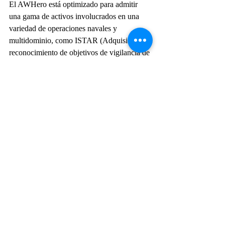
El AWHero está optimizado para admitir 
una gama de activos involucrados en una 
variedad de operaciones navales y 
multidominio, como ISTAR (Adquisición y 
reconocimiento de objetivos de vigilancia de 
inteligencia), ASW (guerra antisubmarina), 
guerra electrónica, retransmisión de 
comunicaciones, protección fronteriza, 
apoyo de combate y protección de fuerzas, 
y puede integrarse con el sistema de gestión 
de combate naval.  
UAV
Leonardo
RUAS
AWHero
Actualidad
Entradas recientes
Ver todo