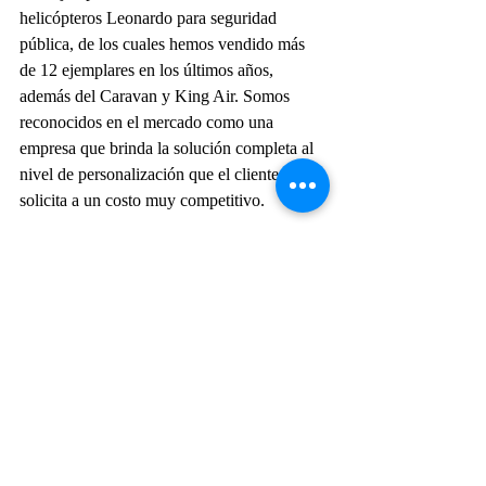
helicópteros Leonardo para seguridad 
pública, de los cuales hemos vendido más 
de 12 ejemplares en los últimos años, 
además del Caravan y King Air. Somos 
reconocidos en el mercado como una 
empresa que brinda la solución completa al 
nivel de personalización que el cliente 
solicita a un costo muy competitivo.
PD – ¿Debería Aeromot traer el 
Diamond MPP a Brasil?
GC – Sí, en 2024 queremos traer la primera 
unidad, porque entendemos que es una 
plataforma adecuada y la mejor para la 
realidad brasileña, de un país continental, 
grande, sin carreteras, que necesita 
autonomía y costos operativos viables, 
porque conocemos estas condiciones.