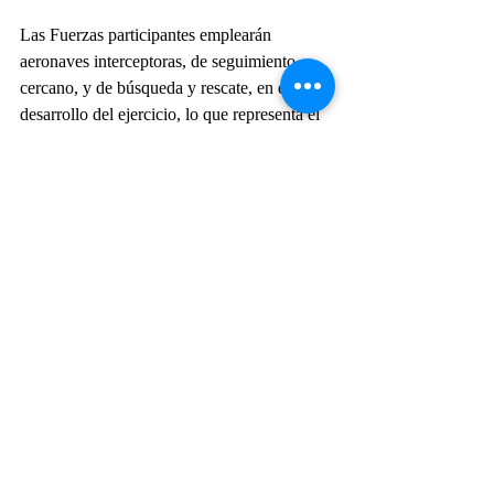
Las Fuerzas participantes emplearán 
aeronaves interceptoras, de seguimiento 
cercano, y de búsqueda y rescate, en el 
desarrollo del ejercicio, lo que representa el 
compromiso con la seguridad fronteriza, la 
lucha contra la delincuencia organizada 
transnacional y la cooperación multinacional 
en la articulación de esfuerzos, en pro de la 
protección de la selva amazónica.
Fuerza Aérea del Perú
Força Aérea Brasileira
Fuerza Aérea Colombiana
Actualidad
Entradas recientes
Ver todo