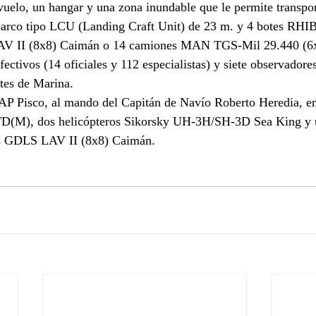
vuelo, un hangar y una zona inundable que le permite transpor
arco tipo LCU (Landing Craft Unit) de 23 m. y 4 botes RHIB
LAV II (8x8) Caimán o 14 camiones MAN TGS-Mil 29.440 (6x
fectivos (14 oficiales y 112 especialistas) y siete observadore
ntes de Marina.
P Pisco, al mando del Capitán de Navío Roberto Heredia, e
D(M), dos helicópteros Sikorsky UH-3H/SH-3D Sea King y 
os GDLS LAV II (8x8) Caimán.