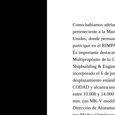
Como habíamos adelan
perteneciente a la Mar
Unidos, donde permane
participar en el RIMP
Es importante destaca
Multipropósito de la 
Shipbuilding & Enginee
incorporado el 6 de ju
desplazamiento estánda
CODAD y alcanza una 
entre 10.000 y 14.000
mm. (un MK-V modifica
Dirección de Alistam
por Medios Optrónicos