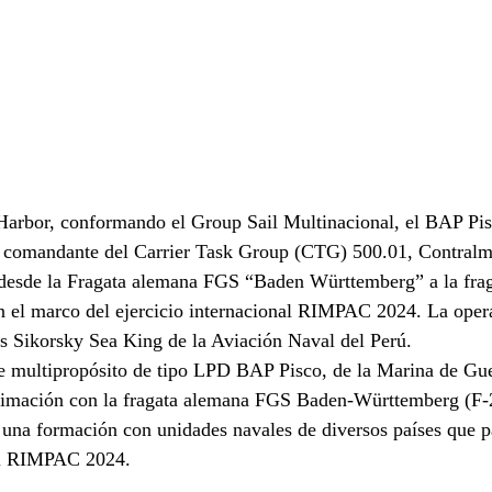
 Harbor, conformando el Group Sail Multinacional, el BAP Pis
el comandante del Carrier Task Group (CTG) 500.01, Contralm
 desde la Fragata alemana FGS “Baden Württemberg” a la frag
l marco del ejercicio internacional RIMPAC 2024. La operac
s Sikorsky Sea King de la Aviación Naval del Perú.
e multipropósito de tipo LPD BAP Pisco, de la Marina de Gue
ximación con la fragata alemana FGS Baden-Württemberg (F-2
 una formación con unidades navales de diversos países que pa
nal RIMPAC 2024.