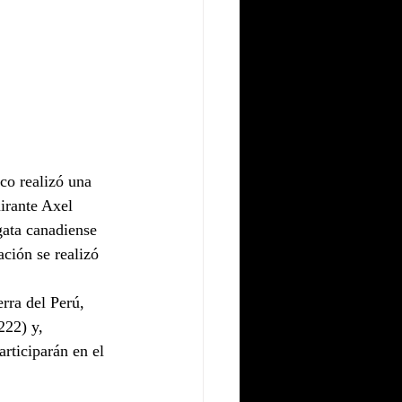
co realizó una 
irante Axel 
ata canadiense 
ión se realizó 
rra del Perú, 
22) y, 
rticiparán en el 