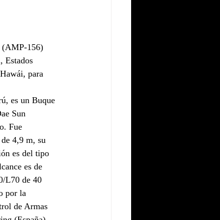
o (AMP-156) 
, Estados 
 Hawái, para 
rú, es un Buque 
Dae Sun 
o. Fue 
 de 4,9 m, su 
ón es del tipo 
cance es de 
0/L70 de 40 
 por la 
rol de Armas 
ing (España) 