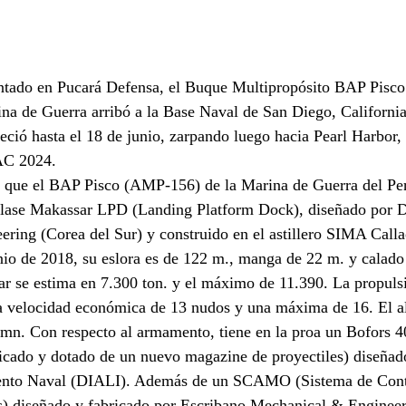
tado en Pucará Defensa, el Buque Multipropósito BAP Pisc
ina de Guerra arribó a la Base Naval de San Diego, California
ció hasta el 18 de junio, zarpando luego hacia Pearl Harbor,
AC 2024.
r que el BAP Pisco (AMP-156) de la Marina de Guerra del Pe
Clase Makassar LPD (Landing Platform Dock), diseñado por 
ring (Corea del Sur) y construido en el astillero SIMA Calla
nio de 2018, su eslora es de 122 m., manga de 22 m. y calado
r se estima en 7.300 ton. y el máximo de 11.390. La propulsi
velocidad económica de 13 nudos y una máxima de 16. El al
 mn. Con respecto al armamento, tiene en la proa un Bofors 4
do y dotado de un nuevo magazine de proyectiles) diseñado
iento Naval (DIALI). Además de un SCAMO (Sistema de Cont
) diseñado y fabricado por Escribano Mechanical & Engineer