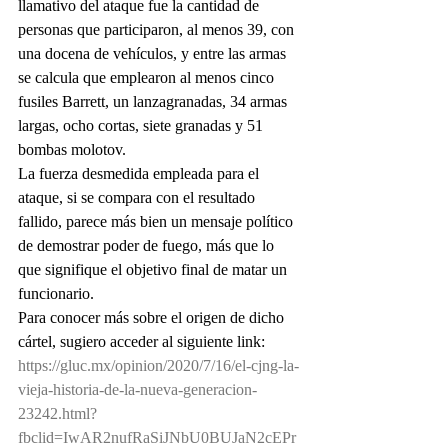
llamativo del ataque fue la cantidad de 
personas que participaron, al menos 39, con 
una docena de vehículos, y entre las armas 
se calcula que emplearon al menos cinco 
fusiles Barrett, un lanzagranadas, 34 armas 
largas, ocho cortas, siete granadas y 51 
bombas molotov. 
La fuerza desmedida empleada para el 
ataque, si se compara con el resultado 
fallido, parece más bien un mensaje político 
de demostrar poder de fuego, más que lo 
que signifique el objetivo final de matar un 
funcionario.
Para conocer más sobre el origen de dicho 
cártel, sugiero acceder al siguiente link: 
https://gluc.mx/opinion/2020/7/16/el-cjng-la-
vieja-historia-de-la-nueva-generacion-
23242.html?
fbclid=IwAR2nufRaSiJNbU0BUJaN2cEPr