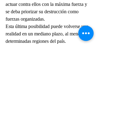
actuar contra ellos con la máxima fuerza y 
se deba priorizar su destrucción como 
fuerzas organizadas. 
Esta última posibilidad puede volverse una 
realidad en un mediano plazo, al menos en 
determinadas regiones del país. 
El empleo de manera eficiente de las 
Fuerzas de Seguridad es lo que podría 
impedir que eso suceda, a la vez que es lo 
que podría recuperar niveles mayores de 
seguridad. A la vez, creo que es necesario 
un profundo proceso político contra la 
corrupción y para tener un verdadero 
liderazgo político y con decisión, del cual 
hoy creo que López Obrador está 
demasiado lejos. 