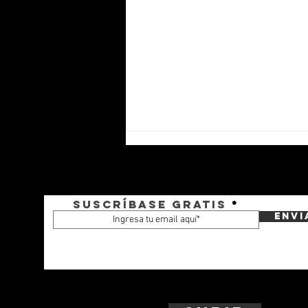
Suscríbase gratis
Envi
ASMAR inicia la construcción
del LPD-94 Rapa Nui, el
segundo buque multipropósito