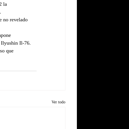
 la 
.
e no revelado 
mpone 
lyushin Il-76. 
so que 
Ver todo