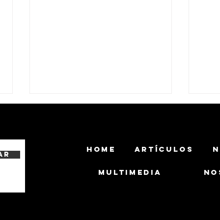
HOME
ARTÍCULOS
N
ar
MULTIMEDIA
NO
La Armada de Colombia
El Ej
incorpora el primero de dos
Robot
blindados Kodiak
desa