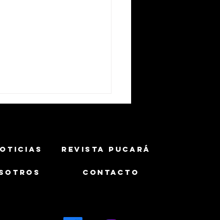
OTICIAS
REVISTA PUCARÁ
SOTROS
CONTACTO
ército Brasileño y Ambipar
ics avanzan en el
rrollo de un UGV armado