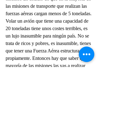
las misiones de transporte que realizan las 
fuerzas aéreas cargan menos de 5 toneladas. 
Volar un avión que tiene una capacidad de 
20 toneladas tiene unos costes terribles, es 
un lujo inasumible para ningún país. No se 
trata de ricos y pobres, es inasumible, tienes 
que tener una Fuerza Aérea estructurada 
propiamente. Entonces hay que saber que la 
mayoría de las misiones las vas a realizar 
con transportes de cinco toneladas y luego 
ocasionalmente vas a necesitar un avión más 
grande que te permita ese ese tipo de carga 
especial, y el C295 responde a esa filosofía.
PD: Hoy se ve que las fuerzas empiezan a 
mirar más los costos operativos, que 
antes no les prestaban tanta atención.
De la Vela: Es un diferenciador brutal, he 