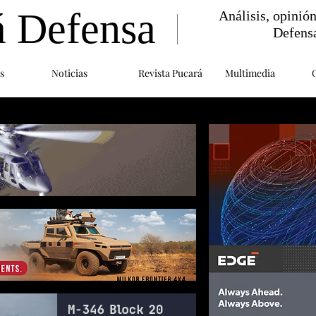
á Defensa
Análisis, opinió
Defens
s
Noticias
Revista Pucará
Multimedia