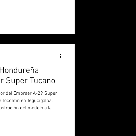
rzas Armadas y de la
cio aéreo nacional y apunta a
a A-37B Dragonfly, así como
ue están siendo modernizados.
un nuevo paso en su proceso
vanz
 Hondureña
er Super Tucano
ador del Embraer A-29 Super
e Tocontín en Tegucigalpa,
ostración del modelo a la
apunta a renovar su aviación
ientras la fuerza se apresta a
mbraer Tucanos modernizados,