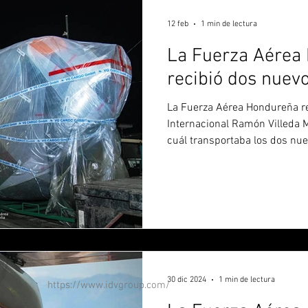
12 feb
1 min de lectura
La Fuerza Aérea
recibió dos nuev
La Fuerza Aérea Hondureña re
Internacional Ramón Villeda M
cuál transportaba los dos nu
directo desde Frankfurt, Alem
completan el lote de cuatro 
de las cuales en diciembre d
primeros dos. Los aparatos re
992 (c/n 21438) y 993 (c/n 21
Escuadrón de Helicópteros de
30 dic 2024
1 min de lectura
https://www.idvgroup.com/