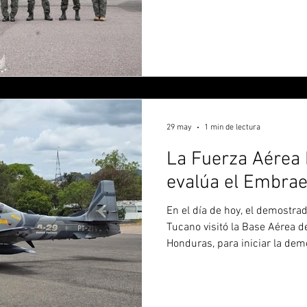
de fortalecimiento de las Fue
capacidad de control del espa
reemplazar la flota de Cessn
reforzar a los tres Tucano q
El gobierno de Honduras dio 
de modernización militar al a
29 may
1 min de lectura
La Fuerza Aérea
evalúa el Embra
En el día de hoy, el demostr
Tucano visitó la Base Aérea d
Honduras, para iniciar la dem
Fuerza Aérea Hondureña, que 
de ataque. Esta visita se da m
recibir el primero de tres E