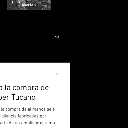
a la compra de
per Tucano
 la compra de al menos seis
igilancia fabricadas por
 parte de un amplio programa