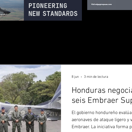
8 jun
3 min de lectura
Honduras negoci
seis Embraer Su
El gobierno hondureño evalúa
aeronaves de ataque ligero y v
Embraer. La iniciativa forma