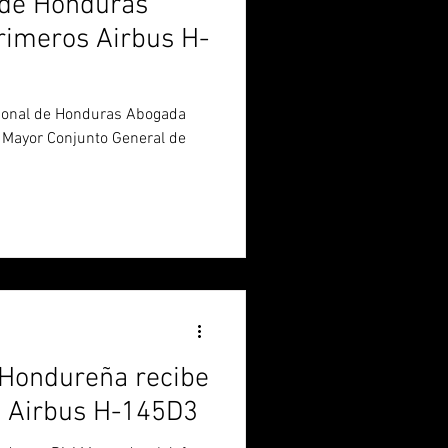
 de Honduras
primeros Airbus H-
cional de Honduras Abogada
o Mayor Conjunto General de
 Hondureña recibe
s Airbus H-145D3