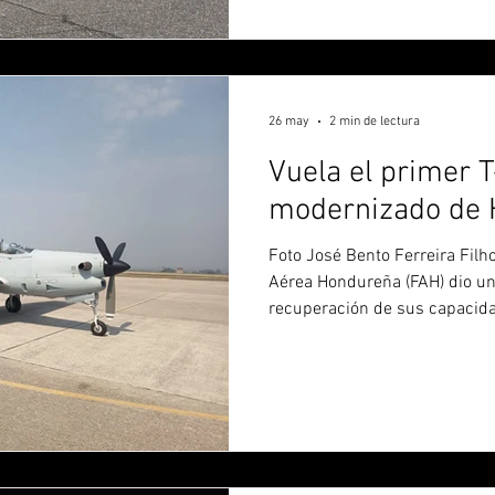
el cual realizó su primer vue
(https://www.pucara.org/post
tucano-modernizado-de-hond
26 may
2 min de lectura
Vuela el primer 
modernizado de 
Foto José Bento Ferreira Filho/Part
Aérea Hondureña (FAH) dio un
recuperación de sus capacid
(23) al poner de nuevo en vu
tras más de una década fuera 
brasileño despegó de la Base
Cano, situada en el Aeropuert
La aeronave, con matrícula F
durante aproximadamente 13