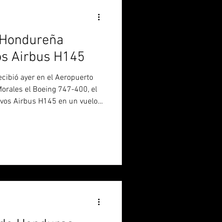
 Hondureña
os Airbus H145
cibió ayer en el Aeropuerto
orales el Boeing 747-400, el
evos Airbus H145 en un vuelo
ania. Los helicópteros
aeronaves ordenadas en 2023,
e 2024 se entregaron los
cibieron las matrículas FAH
445) y servirán en el
 la fuerza