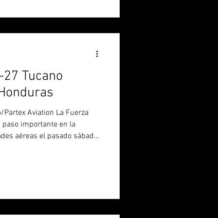
lo el pasado 23 de mayo
/vuela-el-primer-t-27-
uras) y m
T-27 Tucano
Honduras
ex Aviation La Fuerza
 paso importante en la
ades aéreas el pasado sábado
elo un Embraer T-27 Tucano
de operación. El turbohélice
 Aérea Coronel Enrique Soto
o Internacional de Palmerola.
AH 257, permaneció inactiva
 año