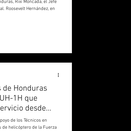
duras, Rixi Moncada, el Jefe
al. Roosevelt Hernández, en
s de Honduras
 UH-1H que
servicio desde
poyo de los Técnicos en
s de helicóptero de la Fuerza