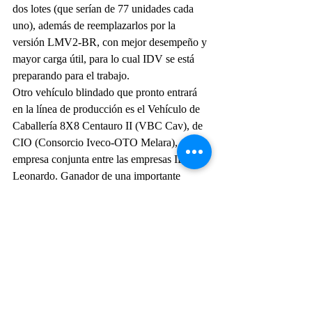
dos lotes (que serían de 77 unidades cada 
uno), además de reemplazarlos por la 
versión LMV2-BR, con mejor desempeño y 
mayor carga útil, para lo cual IDV se está 
preparando para el trabajo.
Otro vehículo blindado que pronto entrará 
en la línea de producción es el Vehículo de 
Caballería 8X8 Centauro II (VBC Cav), de 
CIO (Consorcio Iveco-OTO Melara), una 
empresa conjunta entre las empresas IDV y 
Leonardo. Ganador de una importante 
licitación a finales de 2022, cuando el 
vehículo superó a competidores "pesados". 
Además de ser considerado el mejor en su 
categoría, como ocurrió con el Guaicurus, 
influyó en el resultado la capacidad de 
sustentar y nacionalizar componentes. De 
acuerdo con el cronograma establecido por 
el EB, de los 98 Centauro II adquiridos, 78 