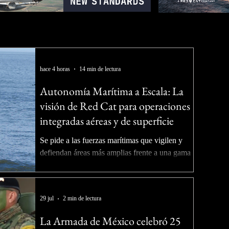
hace 4 horas
14 min de lectura
Autonomía Marítima a Escala: La
visión de Red Cat para operaciones
integradas aéreas y de superficie
Se pide a las fuerzas marítimas que vigilen y
defiendan áreas más amplias frente a una gama
más amplia de amenazas, a menudo sin un
aumento correspondiente en buques,
tripulaciones o presupuestos operativos. Las
29 jul
2 min de lectura
marinas y los guardacostas deben mantenerse
preparados para amenazas convencionales como
La Armada de México celebró 25
submarinos, buques de combate de superficie,