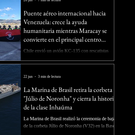
de 5,7 millones de kilómetros cuadrados de
espacios marítimos bajo jurisdicción brasileña y
Puente aéreo internacional hacia
consolidará el desarrollo de la industria nacional
Venezuela: crece la ayuda
de defensa. La Marina de Brasil realizó este
humanitaria mientras Maracay se
viernes la ceremonia de botadura y bautismo de
convierte en el principal centro
la
logístico de la emergencia
Chile envió un avión KC-135 con rescatistas
USAR y seis toneladas de equipamiento.
Estados Unidos coordina el mayor operativo
internacional de asistencia, mientras más de una
22 jun
3 min de lectura
decena de países despliegan personal, hospitales
de campaña, aeronaves militares y toneladas de
La Marina de Brasil retira la corbeta
ayuda para asistir a los damnificados por los
"Júlio de Noronha" y cierra la historia
terremotos. La respuesta internacional a los
de la clase Inhaúma
devastadores terremotos que sacudieron el norte
de Venezuela el pasado 24 de junio continúa
La Marina de Brasil realizó la ceremonia de baja
intensificándose. Mientr
de la corbeta Júlio de Noronha (V32) en la Base
Naval de Río de Janeiro, marcando el final de la