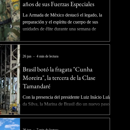
años de sus Fuerzas Especiales
aeronaves, misiles, minas y ataques a puertos o
líneas de comunicación marítimas. Al mismo
La Armada de México destacó el legado, la
tiempo, se enfrentan a una lista creciente
preparación y el espíritu de cuerpo de sus
unidades de élite durante una semana de
actividades realizadas en la Heroica Escuela
Naval Militar, en Antón Lizardo, Veracruz. La
Secretaría de Marina (Semar), a través de la
Primera Región Naval, conmemoró el XXV
26 jun
4 min de lectura
Aniversario de las Fuerzas Especiales y
Brasil botó la fragata "Cunha
Comandos Anfibios de la Armada de México,
Moreira", la tercera de la Clase
con un programa de actividades orientado a
Tamandaré
fortalecer el espíritu de cuerpo, preservar la
memoria
Con la presencia del presidente Luiz Inácio Lula
da Silva, la Marina de Brasil dio un nuevo paso
en la modernización de su flota de superficie con
la botadura de la fragata F202 "Cunha Moreira",
una unidad que fortalecerá la vigilancia de más
26 jun
7 min de lectura