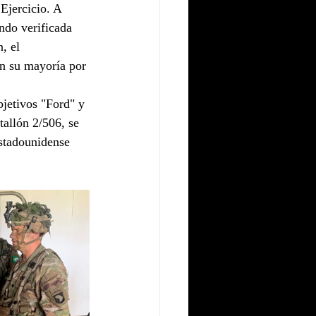
Ejercicio. A 
endo verificada 
, el 
n su mayoría por 
jetivos "Ford" y 
allón 2/506, se 
stadounidense 