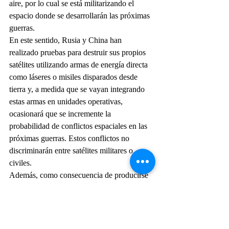
aire, por lo cual se está militarizando el 
espacio donde se desarrollarán las próximas 
guerras.
En este sentido, Rusia y China han 
realizado pruebas para destruir sus propios 
satélites utilizando armas de energía directa 
como láseres o misiles disparados desde 
tierra y, a medida que se vayan integrando 
estas armas en unidades operativas, 
ocasionará que se incremente la 
probabilidad de conflictos espaciales en las 
próximas guerras. Estos conflictos no 
discriminarán entre satélites militares o 
civiles. 
Además, como consecuencia de producirse 
la destrucción de satélites, sus deshechos 
inundarán las órbitas tornándolas 
innavegables y de esta forma afectarán a 
todo tipo de satélites sin distinción de su uso 