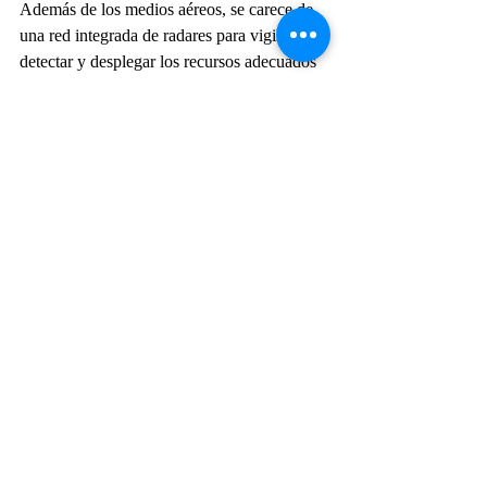
Además de los medios aéreos, se carece de 
una red integrada de radares para vigilar, 
detectar y desplegar los recursos adecuados 
para llevar a cabo las interceptaciones. En 
este sentido, cabe destacar la pérdida de 
masa crítica de recursos humanos para llevar 
a cabo la vectorización de aeronaves en este 
tipo de situaciones.
Otro tema que ha afectado mucho a los 
países en su conjunto, incluido Brasil, es la 
disminución de los aviones de patrulla para 
mantener bajo vigilancia el vasto litoral y las 
zonas de interés económico. Los buques 
pesqueros, especialmente los de bandera 
china, están realizando actividades de pesca 
sin autorización, pero la mayoría de los 
países muestran dificultades para controlar y 
frenar esta práctica precisamente por la falta 
de aeronaves equipadas y cantidad para 