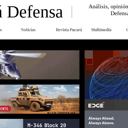
á Defensa
Análisis, opinió
Defens
s
Noticias
Revista Pucará
Multimedia