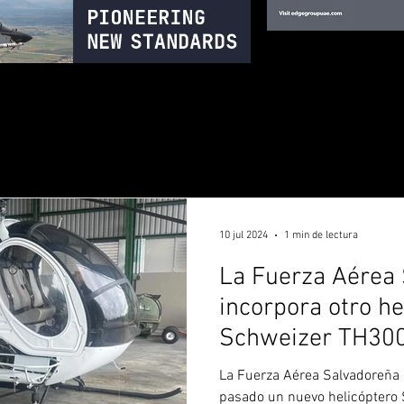
10 jul 2024
1 min de lectura
La Fuerza Aérea
incorpora otro he
Schweizer TH30
La Fuerza Aérea Salvadoreña
pasado un nuevo helicóptero