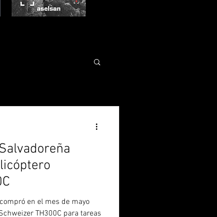
 Salvadoreña
licóptero
0C
 compró en el mes de mayo
 Schweizer TH300C para tareas