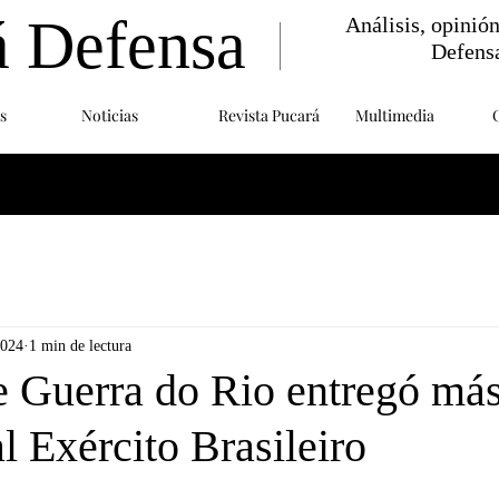
á Defensa
Análisis, opinió
Defens
s
Noticias
Revista Pucará
Multimedia
2024
1 min de lectura
e Guerra do Rio entregó má
l Exército Brasileiro