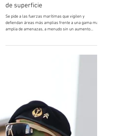
hace 2 días
14 min de lectura
Autonomía Marítima a Escala: La
visión de Red Cat para
operaciones integradas aéreas y
de superficie
Se pide a las fuerzas marítimas que vigilen y
defiendan áreas más amplias frente a una gama más
amplia de amenazas, a menudo sin un aumento
correspondiente en buques, tripulaciones o
presupuestos operativos. Las marinas y los
guardacostas deben mantenerse preparados para
amenazas convencionales como submarinos, buques
de combate de superficie, aeronaves, misiles, minas y
ataques a puertos o líneas de comunicación
marítimas. Al mismo tiempo, se enfrentan a una lista
creciente