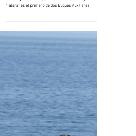
Marina de Guerra del Perú
Construido por SIMA Perú con participación
tecnológica de HD Hyundai Heavy Industries, el B.A.P.
“Talara” es el primero de dos Buques Auxiliares
Logísticos destinados a reforzar el abastecimiento
marítimo de la Marina de Guerra del Perú. Con 58,9
metros de eslora, capacidad para transportar
vehículos, contenedores, agua y combustible, y una
autonomía de hasta 30 días, la nueva unidad
representa además un nuevo paso en la recuperación
de capacidades de construcción naval del p