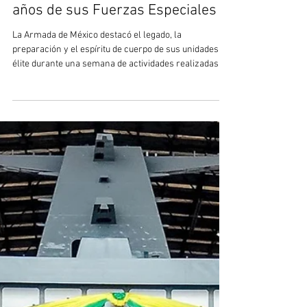
29 jul
2 min de lectura
La Armada de México celebró 25
años de sus Fuerzas Especiales
La Armada de México destacó el legado, la
preparación y el espíritu de cuerpo de sus unidades de
élite durante una semana de actividades realizadas en
la Heroica Escuela Naval Militar, en Antón Lizardo,
Veracruz. La Secretaría de Marina (Semar), a través
de la Primera Región Naval, conmemoró el XXV
Aniversario de las Fuerzas Especiales y Comandos
Anfibios de la Armada de México, con un programa de
actividades orientado a fortalecer el espíritu de