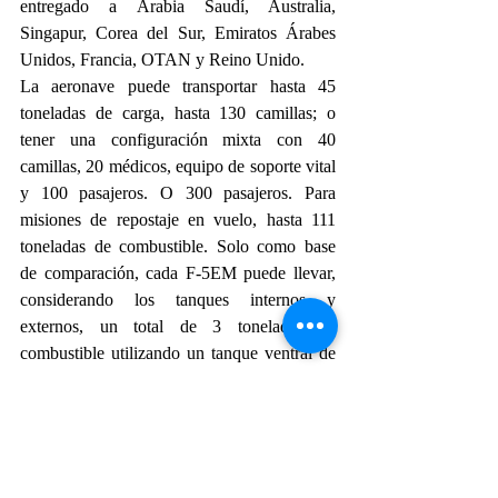
entregado a Arabia Saudí, Australia, 
Singapur, Corea del Sur, Emiratos Árabes 
Unidos, Francia, OTAN y Reino Unido.
La aeronave puede transportar hasta 45 
toneladas de carga, hasta 130 camillas; o 
tener una configuración mixta con 40 
camillas, 20 médicos, equipo de soporte vital 
y 100 pasajeros. O 300 pasajeros. Para 
misiones de repostaje en vuelo, hasta 111 
toneladas de combustible. Solo como base 
de comparación, cada F-5EM puede llevar, 
considerando los tanques internos y 
externos, un total de 3 toneladas de 
combustible utilizando un tanque ventral de 
mayor capacidad. El AMX puede transportar 
hasta 3.622kg de combustible utilizando dos 
tanques auxiliares de menor capacidad.
Actualidad