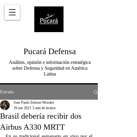
Pucará Defensa
Análisis, opinión e información estratégica
sobre Defensa y Seguridad en América
Latina
Entrada
Joao Paulo Zeitoun Moralez
29 ene 2021
3 min de lectura
Brasil debería recibir dos
Airbus A330 MRTT
En su tradicional semanario en vivo por el 