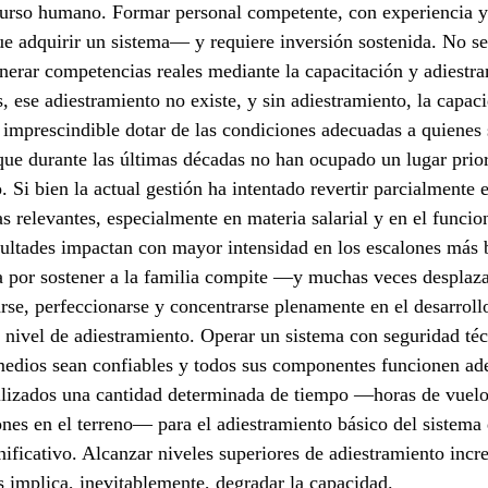
curso humano. Formar personal competente, con experiencia y 
adquirir un sistema— y requiere inversión sostenida. No se 
enerar competencias reales mediante la capacitación y adiestr
 ese adiestramiento no existe, y sin adiestramiento, la capacid
a imprescindible dotar de las condiciones adecuadas a quienes s
ue durante las últimas décadas no han ocupado un lugar priori
o. Si bien la actual gestión ha intentado revertir parcialmente 
s relevantes, especialmente en materia salarial y en el funcio
icultades impactan con mayor intensidad en los escalones más 
a por sostener a la familia compite —y muchas veces desplaz
arse, perfeccionarse y concentrarse plenamente en el desarroll
 nivel de adiestramiento. Operar un sistema con seguridad téc
 medios sean confiables y todos sus componentes funcionen ad
ilizados una cantidad determinada de tiempo —horas de vuelo,
ones en el terreno— para el adiestramiento básico del sistema 
gnificativo. Alcanzar niveles superiores de adiestramiento inc
s implica, inevitablemente, degradar la capacidad.