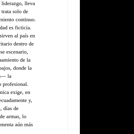
liderazgo, lleva 
trata solo de 
amiento continuo. 
ad es ficticia.
irven al país en 
tario dentro de 
ese escenario, 
namiento de la 
bajos, donde la 
a— la 
o profesional.
nica exige, en 
ecuadamente y, 
 días de 
de armas, lo 
rementa aún más 