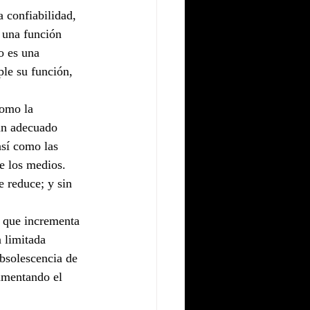
a confiabilidad, 
 una función 
o es una 
ple su función, 
como la 
 un adecuado 
así como las 
e los medios. 
e reduce; y sin 
, que incrementa 
 limitada 
bsolescencia de 
umentando el 