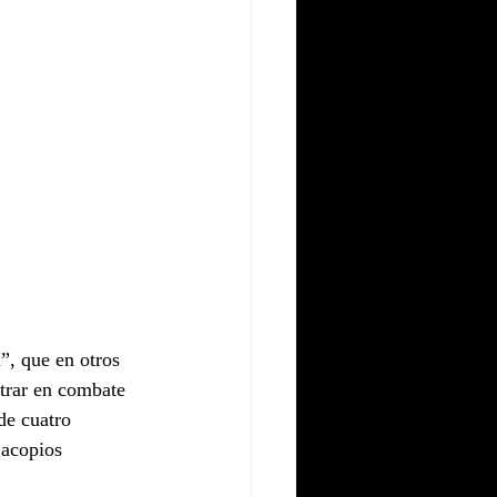
”, que en otros 
ntrar en combate 
de cuatro 
 acopios 