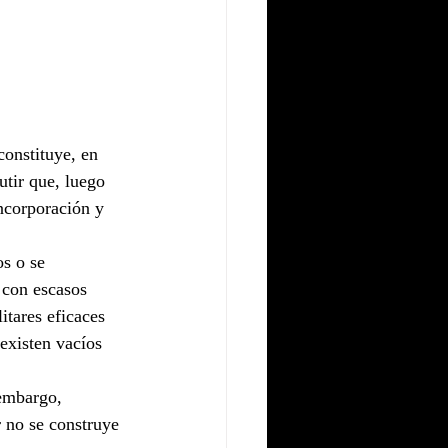
onstituye, en 
utir que, luego 
ncorporación y 
s o se 
 con escasos 
tares eficaces 
existen vacíos 
 embargo, 
 no se construye 