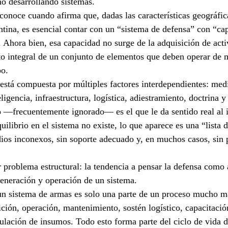
o desarrollando sistemas.
conoce cuando afirma que, dadas las características geográficas
ntina, es esencial contar con un “sistema de defensa” con “cap
. Ahora bien, esa capacidad no surge de la adquisición de acti
to integral de un conjunto de elementos que deben operar de 
po.
está compuesta por múltiples factores interdependientes: medi
igencia, infraestructura, logística, adiestramiento, doctrina y
o —frecuentemente ignorado— es el que le da sentido real al 
uilibrio en el sistema no existe, lo que aparece es una “lista
ios inconexos, sin soporte adecuado y, en muchos casos, sin p
 problema estructural: la tendencia a pensar la defensa como 
eneración y operación de un sistema.
 un sistema de armas es solo una parte de un proceso mucho m
ición, operación, mantenimiento, sostén logístico, capacitació
ulación de insumos. Todo esto forma parte del ciclo de vida 