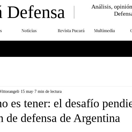
á Defensa
Análisis, opinió
Defens
s
Noticias
Revista Pucará
Multimedia
ittorangeli
15 may
7 min de lectura
 es tener: el desafío pendi
n de defensa de Argentina