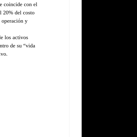
e coincide con el 
el 20% del costo 
u operación y 
 los activos 
ntro de su “vida 
ivo.