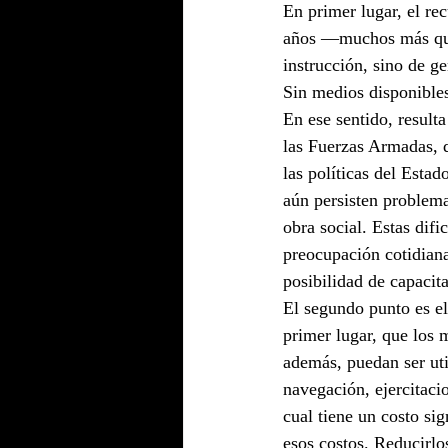
En primer lugar, el re
años —muchos más que 
instrucción, sino de g
Sin medios disponibles,
En ese sentido, result
las Fuerzas Armadas, q
las políticas del Estad
aún persisten problema
obra social. Estas dif
preocupación cotidian
posibilidad de capacit
El segundo punto es el
primer lugar, que los
además, puedan ser ut
navegación, ejercitaci
cual tiene un costo si
esos costos. Reducirlo