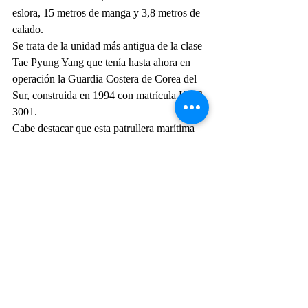
eslora, 15 metros de manga y 3,8 metros de 
calado.
Se trata de la unidad más antigua de la clase 
Tae Pyung Yang que tenía hasta ahora en 
operación la Guardia Costera de Corea del 
Sur, construida en 1994 con matrícula KGC 
3001.
Cabe destacar que esta patrullera marítima 
tendrá un rol esencial en la preservación de 
los recursos marinos de las Islas Galápagos, 
situadas a unos mil kilómetros al oeste de las 
costas continentales de Ecuador y 
declaradas desde 1978 como patrimonio 
natural de la humanidad.
Armada Ecuatoriana
Actualidad