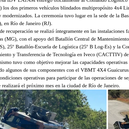
presa IDV LATAM entregó oficialmente al Comando Logístic
B) los dos primeros vehículos blindados multipropósito 4x4 
y modernizados. La ceremonia tuvo lugar en la sede de la Ba
, en Río de Janeiro (RJ).
de recuperación se realizó íntegramente en las instalaciones f
 (MG), con el apoyo del Batallón Central de Mantenimiento
, 25º Batallón-Escuela de Logística (25º B Log-Es) y la Co
ento y Transferencia de Tecnología en Iveco (CACTTIV) de 
ismo tuvo como objetivo mejorar las capacidades operativas y
ando algunos de sus componentes con el VBMT 4X4 Guaicuru
ondiciones operativas para participar de las operaciones de se
realizará el próximo mes en la ciudad de Río de Janeiro.