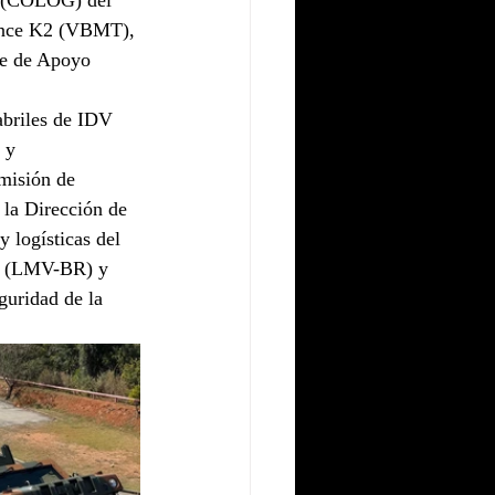
o (COLOG) del 
Lince K2 (VBMT), 
se de Apoyo 
abriles de IDV 
 y 
misión de 
la Dirección de 
 logísticas del 
s (LMV-BR) y 
guridad de la 