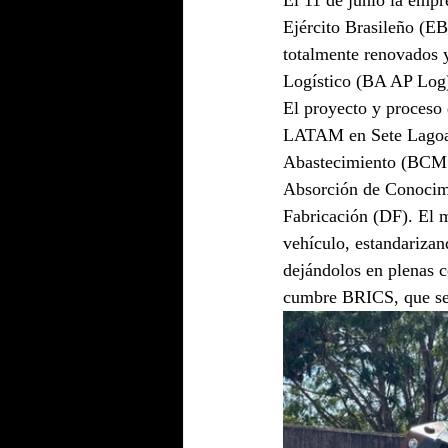
El 11 de junio la em
Ejército Brasileño (E
totalmente renovados 
Logístico (BA AP Log)
El proyecto y proceso 
LATAM en Sete Lagoas
Abastecimiento (BCMS)
Absorción de Conocimi
Fabricación (DF). El m
vehículo, estandariz
dejándolos en plenas c
cumbre BRICS, que se 