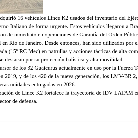
dquirió 16 vehículos Lince K2 usados ​​del inventario del Ejérc
rno Italiano de forma urgente. Estos vehículos llegaron a Br
ron de inmediato en operaciones de Garantía del Orden Públi
l en Río de Janeiro. Desde entonces, han sido utilizados por 
da (15º RC Mec) en patrullas y acciones tácticas de alta com
e destacan por su protección balística y alta movilidad.
ursor de los 32 Guaicurus actualmente en uso por la Fuerza Te
 2019, y de los 420 de la nueva generación, los LMV-BR 2, 
eras unidades entregadas en 2026.
ización de Lince K2 fortalece la trayectoria de IDV LATAM en
sector de defensa.