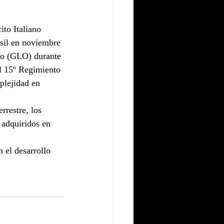
ito Italiano 
asil en noviembre 
co (GLO) durante 
el 15º Regimiento 
plejidad en 
rrestre, los 
adquiridos en 
 el desarrollo 