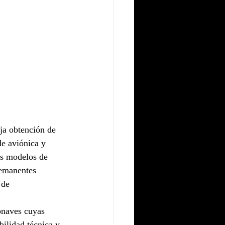
ja obtención de 
de aviónica y 
os modelos de 
remanentes 
 de 
onaves cuyas 
ilidad técnica y 