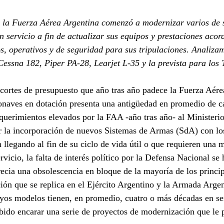
s la Fuerza Aérea Argentina comenzó a modernizar varios de 
servicio a fin de actualizar sus equipos y prestaciones acord
s, operativos y de seguridad para sus tripulaciones. Analizam
essna 182, Piper PA-28, Learjet L-35 y la prevista para los
ecortes de presupuesto que año tras año padece la Fuerza Aére
onaves en dotación presenta una antigüedad en promedio de c
equerimientos elevados por la FAA -año tras año- al Ministeri
la incorporación de nuevos Sistemas de Armas (SdA) con los
 llegando al fin de su ciclo de vida útil o que requieren una 
vicio, la falta de interés político por la Defensa Nacional se 
ecia una obsolescencia en bloque de la mayoría de los princi
ción que se replica en el Ejército Argentino y la Armada Argen
yos modelos tienen, en promedio, cuatro o más décadas en ser
ido encarar una serie de proyectos de modernización que le 