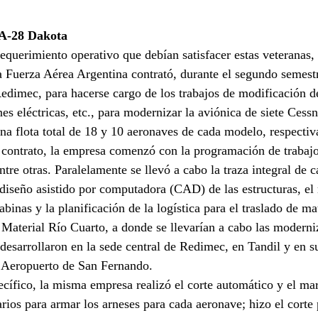
PA-28 Dakota
requerimiento operativo que debían satisfacer estas veteranas,
a Fuerza Aérea Argentina contrató, durante el segundo semest
edimec, para hacerse cargo de los trabajos de modificación de
es eléctricas, etc., para modernizar la aviónica de siete Cess
a flota total de 18 y 10 aeronaves de cada modelo, respecti
 contrato, la empresa comenzó con la programación de trabajo
tre otras. Paralelamente se llevó a cabo la traza integral de 
el diseño asistido por computadora (CAD) de las estructuras, e
abinas y la planificación de la logística para el traslado de ma
 Material Río Cuarto, a donde se llevarían a cabo las moderni
 desarrollaron en la sede central de Redimec, en Tandil y en s
l Aeropuerto de San Fernando.
ífico, la misma empresa realizó el corte automático y el mar
arios para armar los arneses para cada aeronave; hizo el corte 