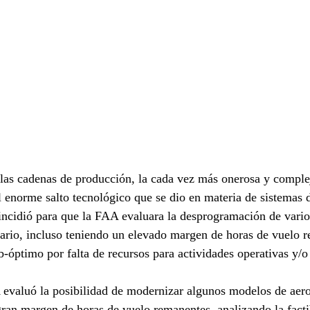
 las cadenas de producción, la cada vez más onerosa y comple
el enorme salto tecnológico que se dio en materia de sistemas 
 incidió para que la FAA evaluara la desprogramación de vari
ario, incluso teniendo un elevado margen de horas de vuelo 
-óptimo por falta de recursos para actividades operativas y/o
 evaluó la posibilidad de modernizar algunos modelos de aer
gran margen de horas de vuelo remanentes, analizando la factib