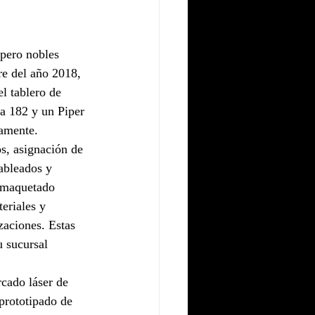
 pero nobles 
re del año 2018, 
l tablero de 
na 182 y un Piper 
vamente.
s, asignación de 
cableados y 
l maquetado 
teriales y 
zaciones. Estas 
u sucursal 
cado láser de 
prototipado de 