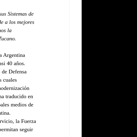
sus Sistemas de 
e a los mejores 
os la 
 Tucano.
a Argentina 
asi 40 años.
o de Defensa 
 cuales 
modernización 
ha traducido en 
pales medios de 
tina.
vicio, la Fuerza 
permitan seguir 