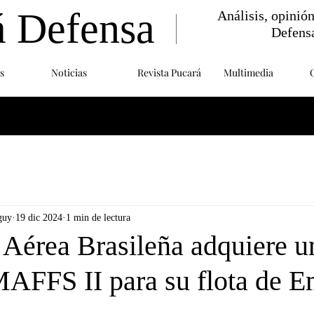
á Defensa
Análisis, opinió
Defens
s
Noticias
Revista Pucará
Multimedia
guy
19 dic 2024
1 min de lectura
 Aérea Brasileña adquiere u
AFFS II para su flota de E