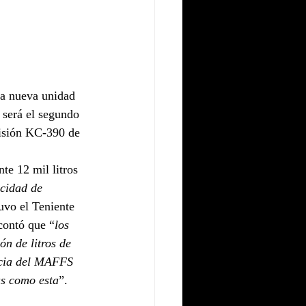
na nueva unidad 
será el segundo 
misión KC-390 de 
e 12 mil litros 
cidad de 
tuvo el Teniente 
contó que “
los 
n de litros de 
ncia del MAFFS 
as como esta
”.