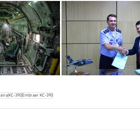
leira
KC-390
Embraer KC-390